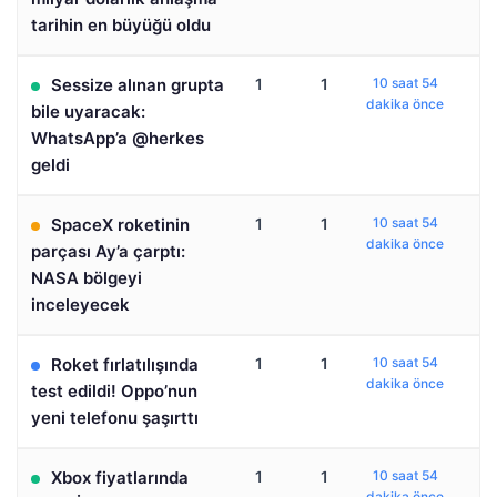
tarihin en büyüğü oldu
Sessize alınan grupta
1
1
10 saat 54
dakika önce
bile uyaracak:
WhatsApp’a @herkes
geldi
SpaceX roketinin
1
1
10 saat 54
dakika önce
parçası Ay’a çarptı:
NASA bölgeyi
inceleyecek
Roket fırlatılışında
1
1
10 saat 54
dakika önce
test edildi! Oppo’nun
yeni telefonu şaşırttı
Xbox fiyatlarında
1
1
10 saat 54
dakika önce