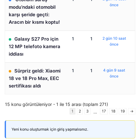
önce
modu’ndaki otomobil
karşı şeride geçti:
Aracın bir kısmı koptu!
Galaxy S27 Pro için
1
1
2 gün 10 saat
önce
12 MP telefoto kamera
iddiası
Sürpriz geldi: Xiaomi
1
1
4 gün 9 saat
önce
18 ve 18 Pro Max, EEC
sertifikası aldı
15 konu görüntüleniyor - 1 ile 15 arası (toplam 271)
1
2
3
17
18
19
→
…
Yeni konu oluşturmak için giriş yapmalısınız.