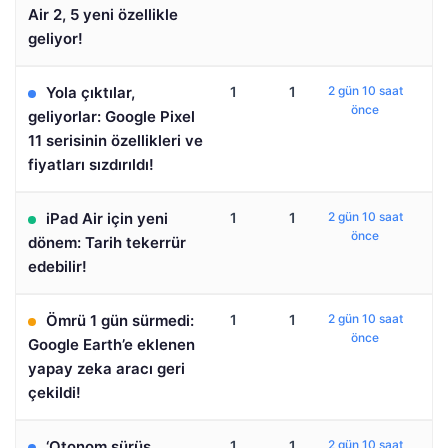
Air 2, 5 yeni özellikle
geliyor!
Yola çıktılar,
1
1
2 gün 10 saat
önce
geliyorlar: Google Pixel
11 serisinin özellikleri ve
fiyatları sızdırıldı!
iPad Air için yeni
1
1
2 gün 10 saat
önce
dönem: Tarih tekerrür
edebilir!
Ömrü 1 gün sürmedi:
1
1
2 gün 10 saat
önce
Google Earth’e eklenen
yapay zeka aracı geri
çekildi!
‘Otonom sürüş
1
1
2 gün 10 saat