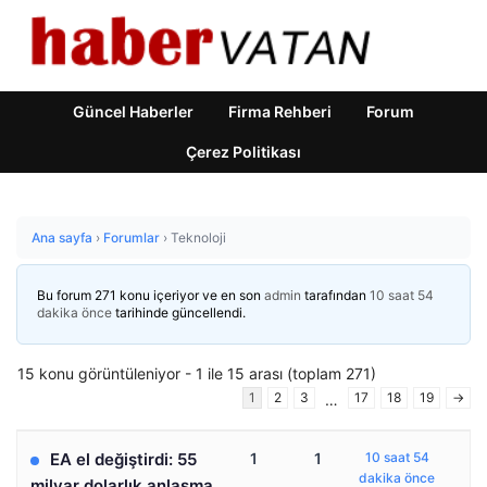
Güncel Haberler
Firma Rehberi
Forum
Çerez Politikası
Ana sayfa
›
Forumlar
›
Teknoloji
Bu forum 271 konu içeriyor ve en son
admin
tarafından
10 saat 54
dakika önce
tarihinde güncellendi.
15 konu görüntüleniyor - 1 ile 15 arası (toplam 271)
1
2
3
17
18
19
→
…
EA el değiştirdi: 55
1
1
10 saat 54
dakika önce
milyar dolarlık anlaşma