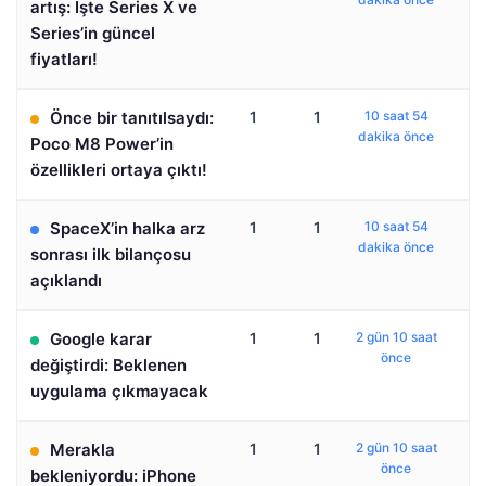
artış: İşte Series X ve
Series’in güncel
fiyatları!
Önce bir tanıtılsaydı:
1
1
10 saat 54
dakika önce
Poco M8 Power’in
özellikleri ortaya çıktı!
SpaceX’in halka arz
1
1
10 saat 54
dakika önce
sonrası ilk bilançosu
açıklandı
Google karar
1
1
2 gün 10 saat
önce
değiştirdi: Beklenen
uygulama çıkmayacak
Merakla
1
1
2 gün 10 saat
önce
bekleniyordu: iPhone