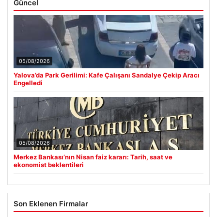
Güncel
05/08/2026
Yalova’da Park Gerilimi: Kafe Çalışanı Sandalye Çekip Aracı
Engelledi
05/08/2026
Merkez Bankası’nın Nisan faiz kararı: Tarih, saat ve
ekonomist beklentileri
Son Eklenen Firmalar