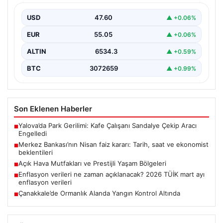
Türkiye Cumhuriyet Merkez Bankası Para Politikası
Kurulu, nisan ayı faiz kararını açıklamak üzere
USD
47.60
▲ +0.06%
toplanıyor.…
EUR
55.05
▲ +0.06%
ALTIN
6534.3
▲ +0.59%
BTC
3072659
▲ +0.99%
Son Eklenen Haberler
Yalova’da Park Gerilimi: Kafe Çalışanı Sandalye Çekip Aracı
■
Engelledi
Merkez Bankası’nın Nisan faiz kararı: Tarih, saat ve ekonomist
■
beklentileri
Açık Hava Mutfakları ve Prestijli Yaşam Bölgeleri
■
Enflasyon verileri ne zaman açıklanacak? 2026 TÜİK mart ayı
■
enflasyon verileri
Çanakkale’de Ormanlık Alanda Yangın Kontrol Altında
■