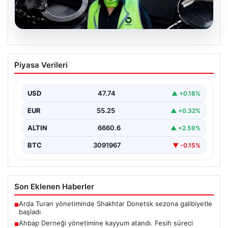
07.08.2026
Ahbap Derneği yönetimine kayyum
Piyasa Verileri
atandı. Fesih süreci başladı
USD
47.74
▲ +0.18%
EUR
55.25
▲ +0.32%
ALTIN
6660.6
▲ +2.59%
BTC
3091967
▼ -0.15%
Son Eklenen Haberler
Arda Turan yönetiminde Shakhtar Donetsk sezona galibiyetle
■
başladı
Ahbap Derneği yönetimine kayyum atandı. Fesih süreci
■