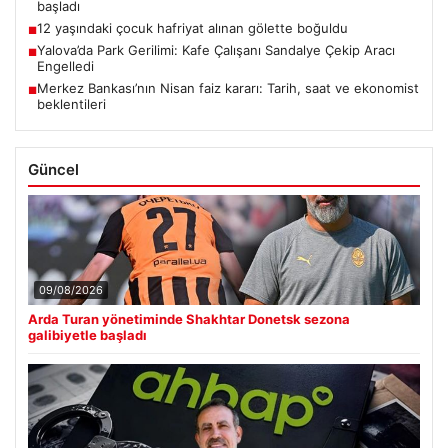
başladı
12 yaşındaki çocuk hafriyat alınan gölette boğuldu
■
Yalova’da Park Gerilimi: Kafe Çalışanı Sandalye Çekip Aracı
■
Engelledi
Merkez Bankası’nın Nisan faiz kararı: Tarih, saat ve ekonomist
■
beklentileri
Güncel
09/08/2026
Arda Turan yönetiminde Shakhtar Donetsk sezona
galibiyetle başladı