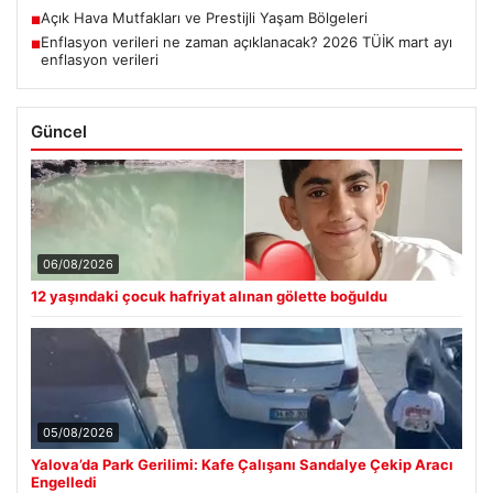
Açık Hava Mutfakları ve Prestijli Yaşam Bölgeleri
■
Enflasyon verileri ne zaman açıklanacak? 2026 TÜİK mart ayı
■
enflasyon verileri
Güncel
06/08/2026
12 yaşındaki çocuk hafriyat alınan gölette boğuldu
05/08/2026
Yalova’da Park Gerilimi: Kafe Çalışanı Sandalye Çekip Aracı
Engelledi