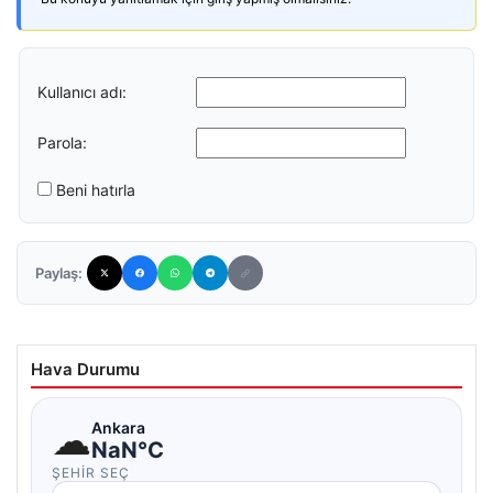
Kullanıcı adı:
Parola:
Beni hatırla
Paylaş:
Hava Durumu
☁
Ankara
NaN°C
ŞEHIR SEÇ