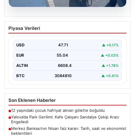
05.08.2026
Yalova’da Park Gerilimi: Kafe Çalışanı
Piyasa Verileri
Sandalye Çekip Aracı Engelledi
Yalova'nın Adnan Menderes Mahallesi Ufuk Sokak'ta
meydana gelen ilginç bir olay, sosyal medyada geniş…
USD
47.71
▲ +0.17%
EUR
55.04
▲ +0.03%
ALTIN
6608.4
▲ +1.78%
BTC
3084810
▲ +0.41%
Son Eklenen Haberler
12 yaşındaki çocuk hafriyat alınan gölette boğuldu
■
Yalova’da Park Gerilimi: Kafe Çalışanı Sandalye Çekip Aracı
■
Engelledi
Merkez Bankası’nın Nisan faiz kararı: Tarih, saat ve ekonomist
■
beklentileri