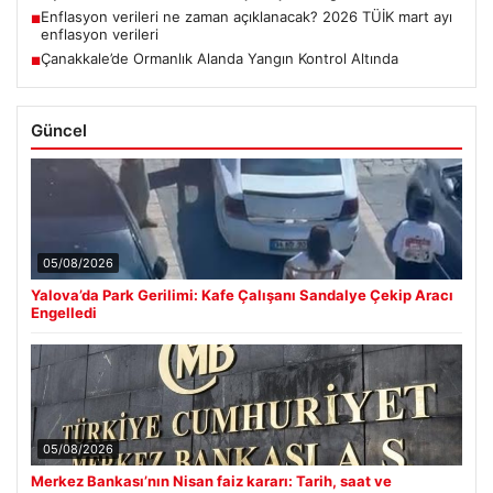
Enflasyon verileri ne zaman açıklanacak? 2026 TÜİK mart ayı
■
enflasyon verileri
Çanakkale’de Ormanlık Alanda Yangın Kontrol Altında
■
Güncel
05/08/2026
Yalova’da Park Gerilimi: Kafe Çalışanı Sandalye Çekip Aracı
Engelledi
05/08/2026
Merkez Bankası’nın Nisan faiz kararı: Tarih, saat ve