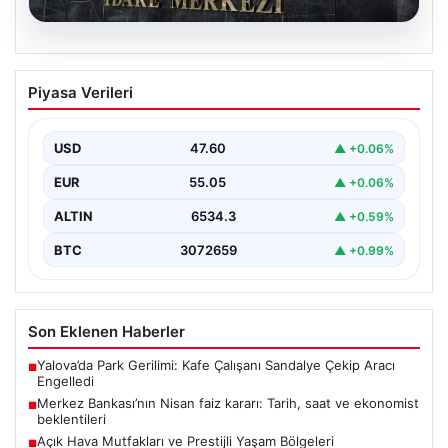
05.08.2026
Merkez Bankası’nın Nisan faiz kararı:
Piyasa Verileri
Tarih, saat ve ekonomist beklentileri
Türkiye Cumhuriyet Merkez Bankası Para Politikası
Kurulu, nisan ayı faiz kararını açıklamak üzere
USD
47.60
▲ +0.06%
toplanıyor.…
EUR
55.05
▲ +0.06%
ALTIN
6534.3
▲ +0.59%
BTC
3072659
▲ +0.99%
Son Eklenen Haberler
Yalova’da Park Gerilimi: Kafe Çalışanı Sandalye Çekip Aracı
■
Engelledi
Merkez Bankası’nın Nisan faiz kararı: Tarih, saat ve ekonomist
■
beklentileri
Açık Hava Mutfakları ve Prestijli Yaşam Bölgeleri
■