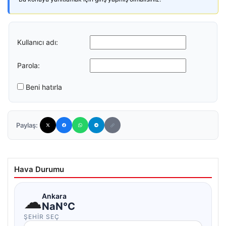
Kullanıcı adı:
Parola:
Beni hatırla
Paylaş:
Hava Durumu
☁
Ankara
NaN°C
ŞEHIR SEÇ