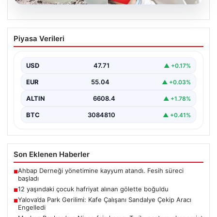
06.08.2026
12 yaşındaki çocuk hafriyat alınan
Piyasa Verileri
gölette boğuldu
{"title": "12 Yaşındaki Çocuk Hafriyat Çalışması Sonrası
Oluşan Gölette Boğuldu", "content": "Erzurum’un Oltu
USD
47.71
▲ +0.17%
ilçesinde…
EUR
55.04
▲ +0.03%
ALTIN
6608.4
▲ +1.78%
BTC
3084810
▲ +0.41%
Son Eklenen Haberler
Ahbap Derneği yönetimine kayyum atandı. Fesih süreci
■
başladı
12 yaşındaki çocuk hafriyat alınan gölette boğuldu
■
Yalova’da Park Gerilimi: Kafe Çalışanı Sandalye Çekip Aracı
■
Engelledi