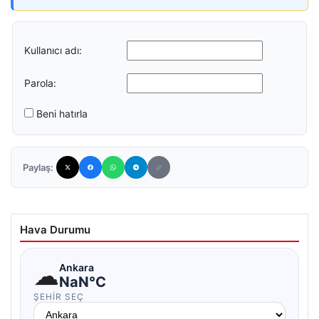
Kullanıcı adı:
Parola:
Beni hatırla
Paylaş:
Hava Durumu
☁
Ankara
NaN°C
ŞEHIR SEÇ