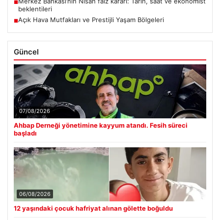
Merkez Bankası’nın Nisan faiz kararı: Tarih, saat ve ekonomist
■
beklentileri
Açık Hava Mutfakları ve Prestijli Yaşam Bölgeleri
■
Güncel
07/08/2026
Ahbap Derneği yönetimine kayyum atandı. Fesih süreci
başladı
06/08/2026
12 yaşındaki çocuk hafriyat alınan gölette boğuldu