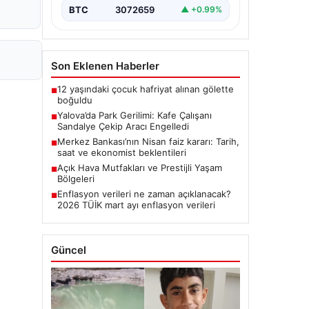
BTC
3072659
▲ +0.99%
Son Eklenen Haberler
12 yaşındaki çocuk hafriyat alınan gölette
■
boğuldu
Yalova’da Park Gerilimi: Kafe Çalışanı
■
Sandalye Çekip Aracı Engelledi
Merkez Bankası’nın Nisan faiz kararı: Tarih,
■
saat ve ekonomist beklentileri
Açık Hava Mutfakları ve Prestijli Yaşam
■
Bölgeleri
Enflasyon verileri ne zaman açıklanacak?
■
2026 TÜİK mart ayı enflasyon verileri
Güncel