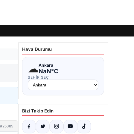
ı
Hava Durumu
☁
Ankara
NaN°C
ŞEHIR SEÇ
Bizi Takip Edin
#25385