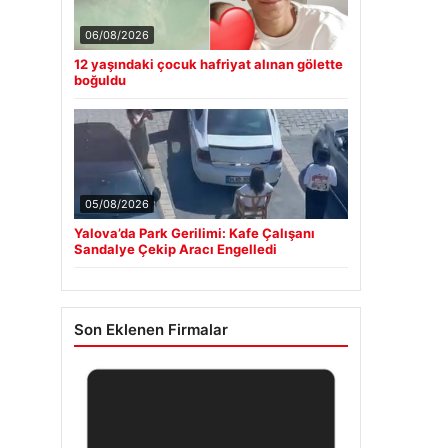
06/08/2026
12 yaşındaki çocuk hafriyat alınan gölette
boğuldu
05/08/2026
Yalova’da Park Gerilimi: Kafe Çalışanı
Sandalye Çekip Aracı Engelledi
Son Eklenen Firmalar