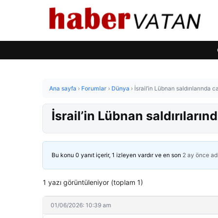
Ana sayfa
›
Forumlar
›
Dünya
›
İsrail’in Lübnan saldırılarında 
İsrail’in Lübnan saldırıları
Bu konu 0 yanıt içerir, 1 izleyen vardır ve en son
2 ay önce
ad
1 yazı görüntüleniyor (toplam 1)
01/06/2026: 10:39 am