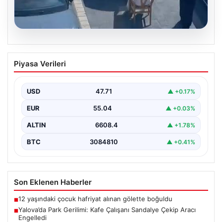
05.08.2026
Yalova’da Park Gerilimi: Kafe Çalışanı
Piyasa Verileri
Sandalye Çekip Aracı Engelledi
Yalova'nın Adnan Menderes Mahallesi Ufuk Sokak'ta
meydana gelen ilginç bir olay, sosyal medyada geniş…
USD
47.71
▲ +0.17%
EUR
55.04
▲ +0.03%
ALTIN
6608.4
▲ +1.78%
BTC
3084810
▲ +0.41%
Son Eklenen Haberler
12 yaşındaki çocuk hafriyat alınan gölette boğuldu
■
Yalova’da Park Gerilimi: Kafe Çalışanı Sandalye Çekip Aracı
■
Engelledi