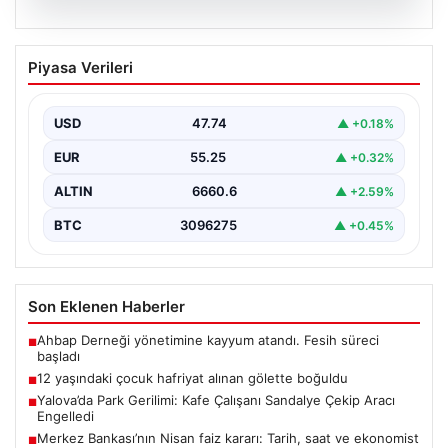
06.08.2026
12 yaşındaki çocuk hafriyat alınan
Piyasa Verileri
gölette boğuldu
{"title": "12 Yaşındaki Çocuk Hafriyat Çalışması Sonrası
Oluşan Gölette Boğuldu", "content": "Erzurum’un Oltu
USD
47.74
▲ +0.18%
ilçesinde…
EUR
55.25
▲ +0.32%
ALTIN
6660.6
▲ +2.59%
BTC
3096275
▲ +0.45%
Son Eklenen Haberler
Ahbap Derneği yönetimine kayyum atandı. Fesih süreci
■
başladı
12 yaşındaki çocuk hafriyat alınan gölette boğuldu
■
Yalova’da Park Gerilimi: Kafe Çalışanı Sandalye Çekip Aracı
■
Engelledi
Merkez Bankası’nın Nisan faiz kararı: Tarih, saat ve ekonomist
■