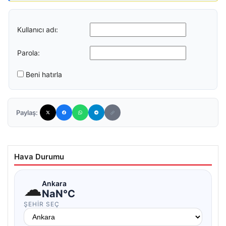
Kullanıcı adı:
Parola:
Beni hatırla
Paylaş:
Hava Durumu
☁
Ankara
NaN°C
ŞEHIR SEÇ