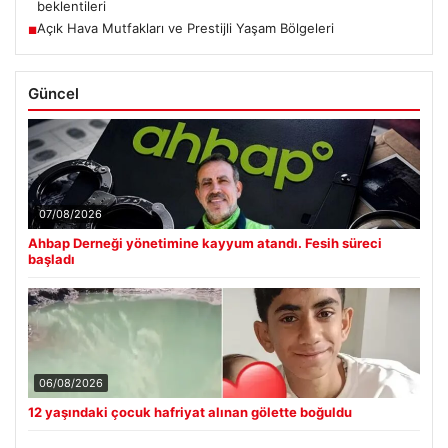
beklentileri
Açık Hava Mutfakları ve Prestijli Yaşam Bölgeleri
■
Güncel
07/08/2026
Ahbap Derneği yönetimine kayyum atandı. Fesih süreci
başladı
06/08/2026
12 yaşındaki çocuk hafriyat alınan gölette boğuldu