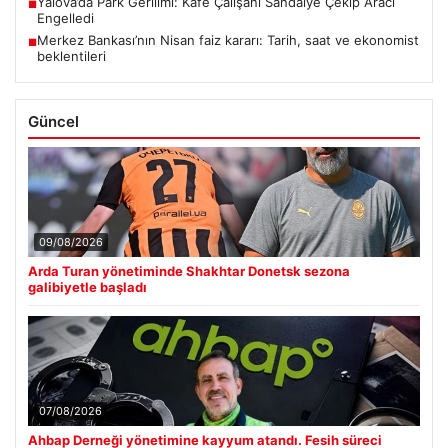
Yalova’da Park Gerilimi: Kafe Çalışanı Sandalye Çekip Aracı
■
Engelledi
Merkez Bankası’nın Nisan faiz kararı: Tarih, saat ve ekonomist
■
beklentileri
Güncel
09/08/2026
Arda Turan yönetiminde Shakhtar Donetsk sezona
galibiyetle başladı
07/08/2026
Ahbap Derneği yönetimine kayyum atandı. Fesih süreci