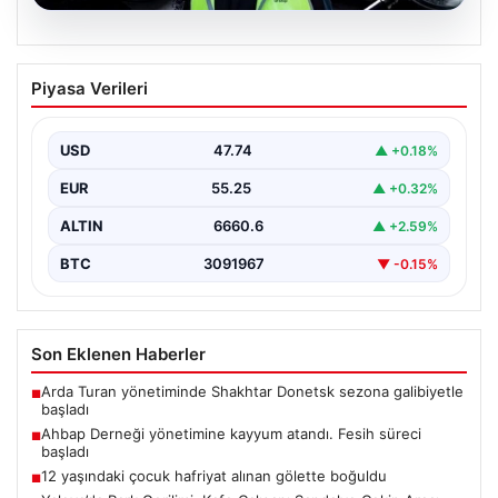
07.08.2026
Ahbap Derneği yönetimine kayyum
Piyasa Verileri
atandı. Fesih süreci başladı
USD
47.74
▲ +0.18%
EUR
55.25
▲ +0.32%
ALTIN
6660.6
▲ +2.59%
BTC
3091967
▼ -0.15%
Son Eklenen Haberler
Arda Turan yönetiminde Shakhtar Donetsk sezona galibiyetle
■
başladı
Ahbap Derneği yönetimine kayyum atandı. Fesih süreci
■
başladı
12 yaşındaki çocuk hafriyat alınan gölette boğuldu
■