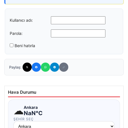
Kullanıcı adı:
Parola:
Beni hatırla
Paylaş:
Hava Durumu
☁
Ankara
NaN°C
ŞEHIR SEÇ