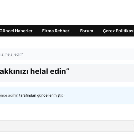
Güncel Haberler
Firma Rehberi
Forum
Çerez Politikas
ızı helal edin”
akkınızı helal edin”
 önce
admin
tarafından güncellenmiştir.