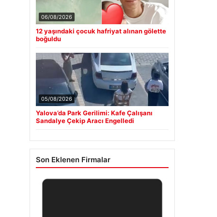
06/08/2026
12 yaşındaki çocuk hafriyat alınan gölette
boğuldu
05/08/2026
Yalova’da Park Gerilimi: Kafe Çalışanı
Sandalye Çekip Aracı Engelledi
Son Eklenen Firmalar