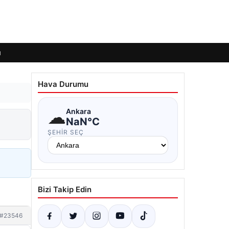
ı
Hava Durumu
☁
Ankara
NaN°C
ŞEHIR SEÇ
Bizi Takip Edin
#23546