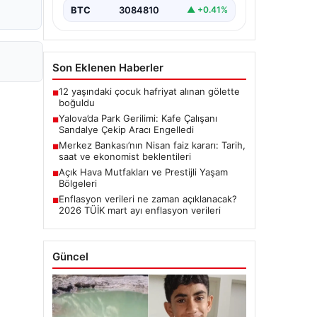
BTC
3084810
▲ +0.41%
Son Eklenen Haberler
12 yaşındaki çocuk hafriyat alınan gölette
■
boğuldu
Yalova’da Park Gerilimi: Kafe Çalışanı
■
Sandalye Çekip Aracı Engelledi
Merkez Bankası’nın Nisan faiz kararı: Tarih,
■
saat ve ekonomist beklentileri
Açık Hava Mutfakları ve Prestijli Yaşam
■
Bölgeleri
Enflasyon verileri ne zaman açıklanacak?
■
2026 TÜİK mart ayı enflasyon verileri
Güncel