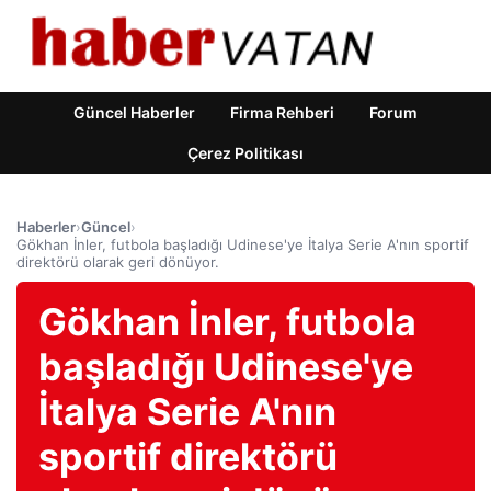
Güncel Haberler
Firma Rehberi
Forum
Çerez Politikası
Haberler
›
Güncel
›
Gökhan İnler, futbola başladığı Udinese'ye İtalya Serie A'nın sportif
direktörü olarak geri dönüyor.
Gökhan İnler, futbola
başladığı Udinese'ye
İtalya Serie A'nın
sportif direktörü