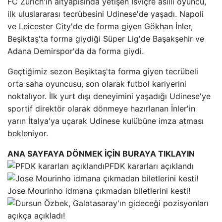
FC Zürich'in altyapısında yetişen İsviçre asıllı oyuncu,
ilk uluslararası tecrübesini Udinese'de yaşadı. Napoli
ve Leicester City'de de forma giyen Gökhan İnler,
Beşiktaş'ta forma giydiği Süper Lig'de Başakşehir ve
Adana Demirspor'da da forma giydi.
Geçtiğimiz sezon Beşiktaş'ta forma giyen tecrübeli
orta saha oyuncusu, son olarak futbol kariyerini
noktalıyor. İlk yurt dışı deneyimini yaşadığı Udinese'ye
sportif direktör olarak dönmeye hazırlanan İnler'in
yarın İtalya'ya uçarak Udinese kulübüne imza atması
bekleniyor.
ANA SAYFAYA DÖNMEK İÇİN BURAYA TIKLAYIN
PFDK kararları açıklandı
Jose Mourinho idmana çıkmadan biletlerini kesti!