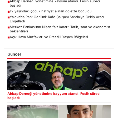
Ahbap Derneği yönetimine kayyum atandı. Fesih süreci
■
başladı
12 yaşındaki çocuk hafriyat alınan gölette boğuldu
■
Yalova’da Park Gerilimi: Kafe Çalışanı Sandalye Çekip Aracı
■
Engelledi
Merkez Bankası’nın Nisan faiz kararı: Tarih, saat ve ekonomist
■
beklentileri
Açık Hava Mutfakları ve Prestijli Yaşam Bölgeleri
■
Güncel
07/08/2026
Ahbap Derneği yönetimine kayyum atandı. Fesih süreci
başladı