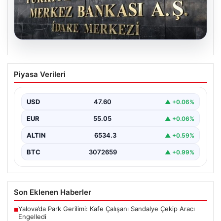
05.08.2026
Merkez Bankası’nın Nisan faiz kararı:
Piyasa Verileri
Tarih, saat ve ekonomist beklentileri
Türkiye Cumhuriyet Merkez Bankası Para Politikası
Kurulu, nisan ayı faiz kararını açıklamak üzere
USD
47.60
▲ +0.06%
toplanıyor.…
EUR
55.05
▲ +0.06%
ALTIN
6534.3
▲ +0.59%
BTC
3072659
▲ +0.99%
Son Eklenen Haberler
Yalova’da Park Gerilimi: Kafe Çalışanı Sandalye Çekip Aracı
■
Engelledi