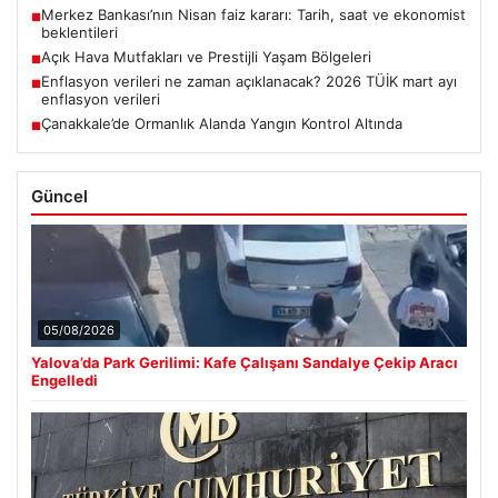
Merkez Bankası’nın Nisan faiz kararı: Tarih, saat ve ekonomist
■
beklentileri
Açık Hava Mutfakları ve Prestijli Yaşam Bölgeleri
■
Enflasyon verileri ne zaman açıklanacak? 2026 TÜİK mart ayı
■
enflasyon verileri
Çanakkale’de Ormanlık Alanda Yangın Kontrol Altında
■
Güncel
05/08/2026
Yalova’da Park Gerilimi: Kafe Çalışanı Sandalye Çekip Aracı
Engelledi