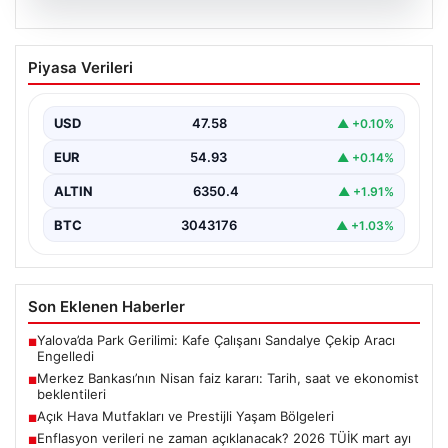
05.08.2026
Merkez Bankası’nın Nisan faiz kararı:
Piyasa Verileri
Tarih, saat ve ekonomist beklentileri
Türkiye Cumhuriyet Merkez Bankası Para Politikası
Kurulu, nisan ayı faiz kararını açıklamak üzere
USD
47.58
▲ +0.10%
toplanıyor.…
EUR
54.93
▲ +0.14%
ALTIN
6350.4
▲ +1.91%
BTC
3043176
▲ +1.03%
Son Eklenen Haberler
Yalova’da Park Gerilimi: Kafe Çalışanı Sandalye Çekip Aracı
■
Engelledi
Merkez Bankası’nın Nisan faiz kararı: Tarih, saat ve ekonomist
■
beklentileri
Açık Hava Mutfakları ve Prestijli Yaşam Bölgeleri
■
Enflasyon verileri ne zaman açıklanacak? 2026 TÜİK mart ayı
■