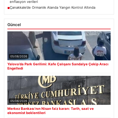
enflasyon verileri
Çanakkale’de Ormanlık Alanda Yangın Kontrol Altında
■
Güncel
05/08/2026
Yalova’da Park Gerilimi: Kafe Çalışanı Sandalye Çekip Aracı
Engelledi
05/08/2026
Merkez Bankası’nın Nisan faiz kararı: Tarih, saat ve
ekonomist beklentileri