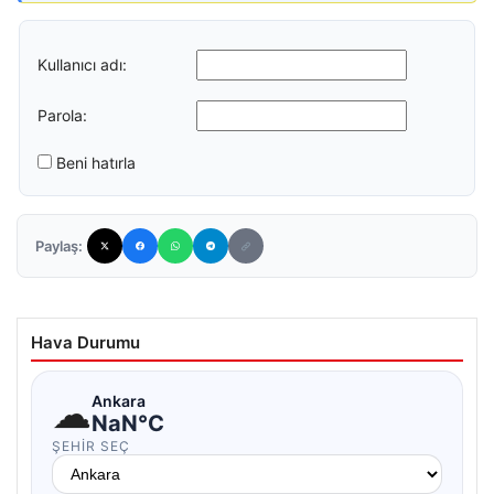
Kullanıcı adı:
Parola:
Beni hatırla
Paylaş:
Hava Durumu
☁
Ankara
NaN°C
ŞEHIR SEÇ