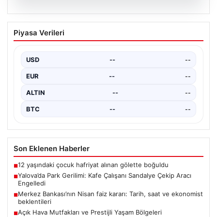
04.08.2026
Enflasyon verileri ne zaman
Piyasa Verileri
açıklanacak? 2026 TÜİK mart ayı
enflasyon verileri
USD
--
--
EUR
--
--
ALTIN
--
--
BTC
--
--
Son Eklenen Haberler
12 yaşındaki çocuk hafriyat alınan gölette boğuldu
■
Yalova’da Park Gerilimi: Kafe Çalışanı Sandalye Çekip Aracı
■
Engelledi
Merkez Bankası’nın Nisan faiz kararı: Tarih, saat ve ekonomist
■
beklentileri
Açık Hava Mutfakları ve Prestijli Yaşam Bölgeleri
■