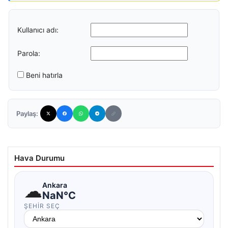
Kullanıcı adı:
Parola:
Beni hatırla
Paylaş:
Hava Durumu
☁
Ankara
NaN°C
ŞEHIR SEÇ