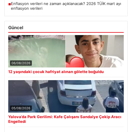
Enflasyon verileri ne zaman açıklanacak? 2026 TÜİK mart ayı
■
enflasyon verileri
Güncel
06/08/2026
12 yaşındaki çocuk hafriyat alınan gölette boğuldu
05/08/2026
Yalova’da Park Gerilimi: Kafe Çalışanı Sandalye Çekip Aracı
Engelledi