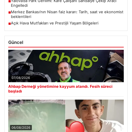
Yalova’da Park Gerilimi: Kafe Çalışanı Sandalye Çekip Aracı
■
Engelledi
Merkez Bankası’nın Nisan faiz kararı: Tarih, saat ve ekonomist
■
beklentileri
Açık Hava Mutfakları ve Prestijli Yaşam Bölgeleri
■
Güncel
07/08/2026
Ahbap Derneği yönetimine kayyum atandı. Fesih süreci
başladı
06/08/2026