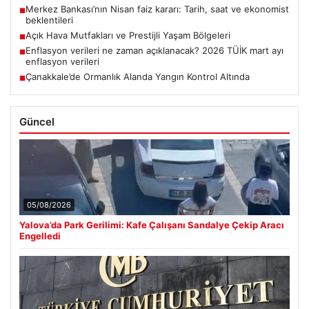
Merkez Bankası’nın Nisan faiz kararı: Tarih, saat ve ekonomist
■
beklentileri
Açık Hava Mutfakları ve Prestijli Yaşam Bölgeleri
■
Enflasyon verileri ne zaman açıklanacak? 2026 TÜİK mart ayı
■
enflasyon verileri
Çanakkale’de Ormanlık Alanda Yangın Kontrol Altında
■
Güncel
05/08/2026
Yalova’da Park Gerilimi: Kafe Çalışanı Sandalye Çekip Aracı
Engelledi