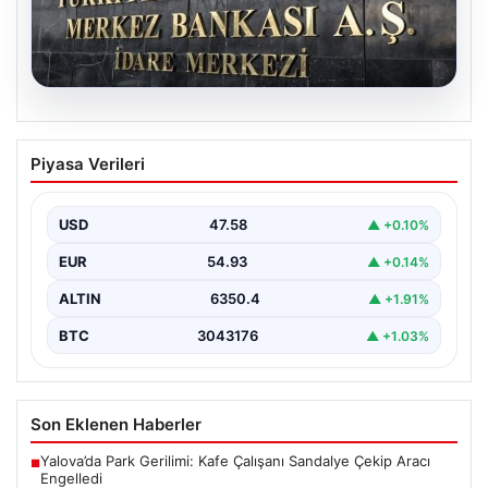
05.08.2026
Merkez Bankası’nın Nisan faiz kararı:
Piyasa Verileri
Tarih, saat ve ekonomist beklentileri
Türkiye Cumhuriyet Merkez Bankası Para Politikası
Kurulu, nisan ayı faiz kararını açıklamak üzere
USD
47.58
▲ +0.10%
toplanıyor.…
EUR
54.93
▲ +0.14%
ALTIN
6350.4
▲ +1.91%
BTC
3043176
▲ +1.03%
Son Eklenen Haberler
Yalova’da Park Gerilimi: Kafe Çalışanı Sandalye Çekip Aracı
■
Engelledi