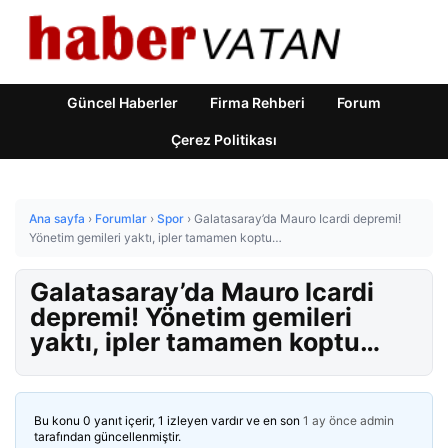
Güncel Haberler
Firma Rehberi
Forum
Çerez Politikası
Ana sayfa
›
Forumlar
›
Spor
›
Galatasaray’da Mauro Icardi depremi!
Yönetim gemileri yaktı, ipler tamamen koptu…
Galatasaray’da Mauro Icardi
depremi! Yönetim gemileri
yaktı, ipler tamamen koptu…
Bu konu 0 yanıt içerir, 1 izleyen vardır ve en son
1 ay önce
admin
tarafından güncellenmiştir.