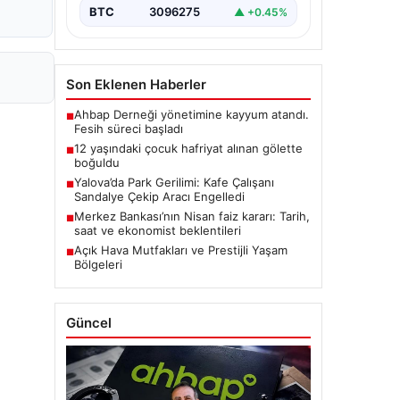
BTC
3096275
▲ +0.45%
Son Eklenen Haberler
Ahbap Derneği yönetimine kayyum atandı.
■
Fesih süreci başladı
12 yaşındaki çocuk hafriyat alınan gölette
■
boğuldu
Yalova’da Park Gerilimi: Kafe Çalışanı
■
Sandalye Çekip Aracı Engelledi
Merkez Bankası’nın Nisan faiz kararı: Tarih,
■
saat ve ekonomist beklentileri
Açık Hava Mutfakları ve Prestijli Yaşam
■
Bölgeleri
Güncel