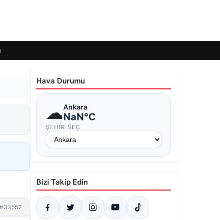
ı
Hava Durumu
☁
Ankara
NaN°C
ŞEHIR SEÇ
Bizi Takip Edin
#33552