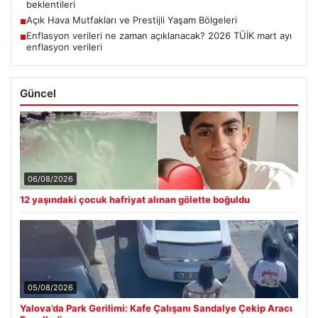
beklentileri
Açık Hava Mutfakları ve Prestijli Yaşam Bölgeleri
■
Enflasyon verileri ne zaman açıklanacak? 2026 TÜİK mart ayı
■
enflasyon verileri
Güncel
06/08/2026
12 yaşındaki çocuk hafriyat alınan gölette boğuldu
05/08/2026
Yalova’da Park Gerilimi: Kafe Çalışanı Sandalye Çekip Aracı