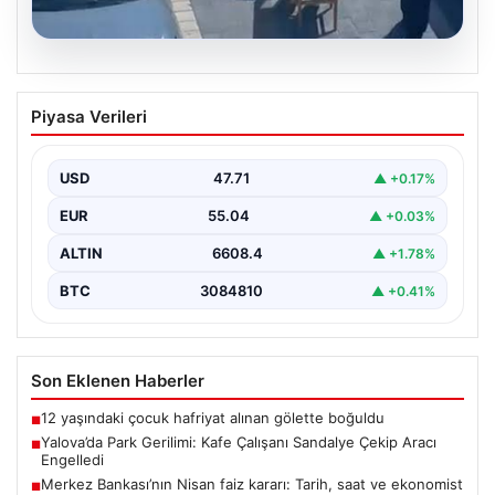
05.08.2026
Yalova’da Park Gerilimi: Kafe Çalışanı
Piyasa Verileri
Sandalye Çekip Aracı Engelledi
Yalova'nın Adnan Menderes Mahallesi Ufuk Sokak'ta
meydana gelen ilginç bir olay, sosyal medyada geniş…
USD
47.71
▲ +0.17%
EUR
55.04
▲ +0.03%
ALTIN
6608.4
▲ +1.78%
BTC
3084810
▲ +0.41%
Son Eklenen Haberler
12 yaşındaki çocuk hafriyat alınan gölette boğuldu
■
Yalova’da Park Gerilimi: Kafe Çalışanı Sandalye Çekip Aracı
■
Engelledi
Merkez Bankası’nın Nisan faiz kararı: Tarih, saat ve ekonomist
■