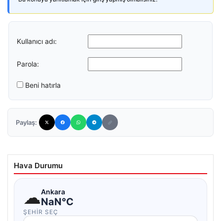
Kullanıcı adı:
Parola:
Beni hatırla
Paylaş:
Hava Durumu
☁
Ankara
NaN°C
ŞEHIR SEÇ