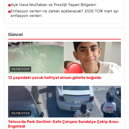
Açık Hava Mutfakları ve Prestijli Yaşam Bölgeleri
■
Enflasyon verileri ne zaman açıklanacak? 2026 TÜİK mart ayı
■
enflasyon verileri
Güncel
06/08/2026
12 yaşındaki çocuk hafriyat alınan gölette boğuldu
05/08/2026
Yalova’da Park Gerilimi: Kafe Çalışanı Sandalye Çekip Aracı
Engelledi