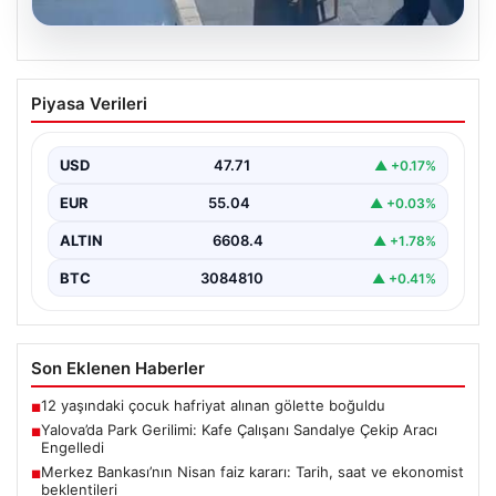
05.08.2026
Yalova’da Park Gerilimi: Kafe Çalışanı
Piyasa Verileri
Sandalye Çekip Aracı Engelledi
Yalova'nın Adnan Menderes Mahallesi Ufuk Sokak'ta
meydana gelen ilginç bir olay, sosyal medyada geniş…
USD
47.71
▲ +0.17%
EUR
55.04
▲ +0.03%
ALTIN
6608.4
▲ +1.78%
BTC
3084810
▲ +0.41%
Son Eklenen Haberler
12 yaşındaki çocuk hafriyat alınan gölette boğuldu
■
Yalova’da Park Gerilimi: Kafe Çalışanı Sandalye Çekip Aracı
■
Engelledi
Merkez Bankası’nın Nisan faiz kararı: Tarih, saat ve ekonomist
■
beklentileri