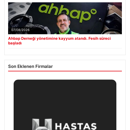
07/08/2026
Ahbap Derneği yönetimine kayyum atandı. Fesih süreci
başladı
Son Eklenen Firmalar