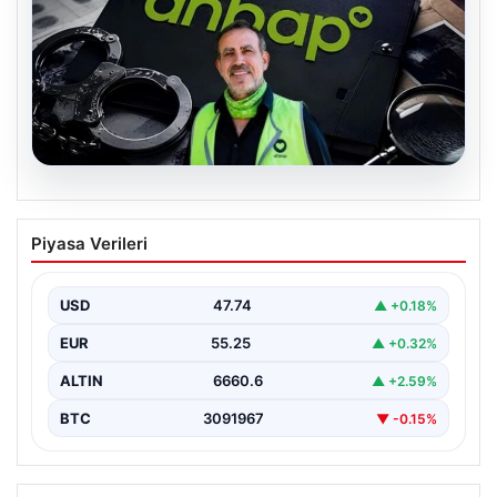
07.08.2026
Ahbap Derneği yönetimine kayyum
Piyasa Verileri
atandı. Fesih süreci başladı
USD
47.74
▲ +0.18%
EUR
55.25
▲ +0.32%
ALTIN
6660.6
▲ +2.59%
BTC
3091967
▼ -0.15%