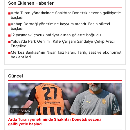
Son Eklenen Haberler
Arda Turan yönetiminde Shakhtar Donetsk sezona galibiyetle
■
başladı
Ahbap Derneği yönetimine kayyum atandı. Fesih süreci
■
başladı
12 yaşındaki çocuk hafriyat alınan gölette boğuldu
■
Yalova’da Park Gerilimi: Kafe Çalışanı Sandalye Çekip Aracı
■
Engelledi
Merkez Bankası’nın Nisan faiz kararı: Tarih, saat ve ekonomist
■
beklentileri
Güncel
09/08/2026
Arda Turan yönetiminde Shakhtar Donetsk sezona
galibiyetle başladı