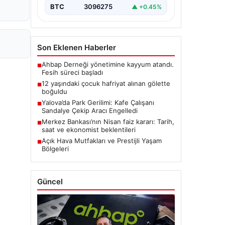
BTC
3096275
▲ +0.45%
Son Eklenen Haberler
Ahbap Derneği yönetimine kayyum atandı.
■
Fesih süreci başladı
12 yaşındaki çocuk hafriyat alınan gölette
■
boğuldu
Yalova’da Park Gerilimi: Kafe Çalışanı
■
Sandalye Çekip Aracı Engelledi
Merkez Bankası’nın Nisan faiz kararı: Tarih,
■
saat ve ekonomist beklentileri
Açık Hava Mutfakları ve Prestijli Yaşam
■
Bölgeleri
Güncel