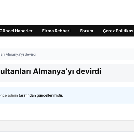
Güncel Haberler
Firma Rehberi
Forum
Çerez Politikas
ları Almanya’yı devirdi
ultanları Almanya’yı devirdi
 önce
admin
tarafından güncellenmiştir.