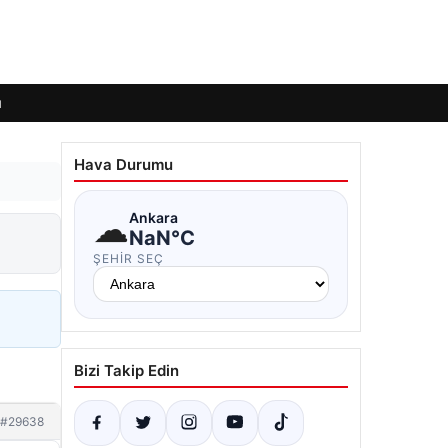
ı
Hava Durumu
☁
Ankara
NaN°C
ŞEHIR SEÇ
Bizi Takip Edin
#29638