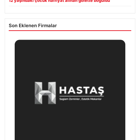
12 yaşındaki çocuk hafriyat alınan gölette boğuldu
Son Eklenen Firmalar