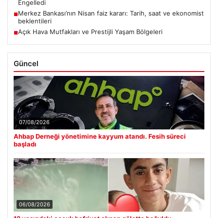
Engelledi
Merkez Bankası’nın Nisan faiz kararı: Tarih, saat ve ekonomist
■
beklentileri
Açık Hava Mutfakları ve Prestijli Yaşam Bölgeleri
■
Güncel
07/08/2026
Ahbap Derneği yönetimine kayyum atandı. Fesih süreci
başladı
06/08/2026