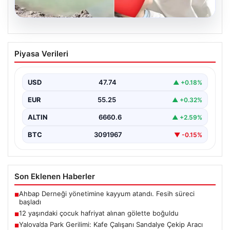
06.08.2026
12 yaşındaki çocuk hafriyat alınan
Piyasa Verileri
gölette boğuldu
{"title": "12 Yaşındaki Çocuk Hafriyat Çalışması Sonrası
Oluşan Gölette Boğuldu", "content": "Erzurum’un Oltu
USD
47.74
▲ +0.18%
ilçesinde…
EUR
55.25
▲ +0.32%
ALTIN
6660.6
▲ +2.59%
BTC
3091967
▼ -0.15%
Son Eklenen Haberler
Ahbap Derneği yönetimine kayyum atandı. Fesih süreci
■
başladı
12 yaşındaki çocuk hafriyat alınan gölette boğuldu
■
Yalova’da Park Gerilimi: Kafe Çalışanı Sandalye Çekip Aracı
■