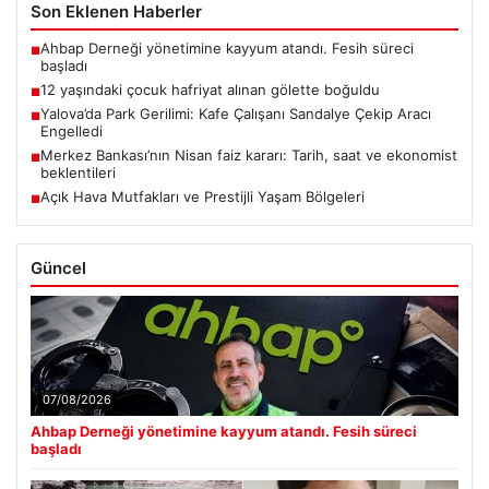
Son Eklenen Haberler
Ahbap Derneği yönetimine kayyum atandı. Fesih süreci
■
başladı
12 yaşındaki çocuk hafriyat alınan gölette boğuldu
■
Yalova’da Park Gerilimi: Kafe Çalışanı Sandalye Çekip Aracı
■
Engelledi
Merkez Bankası’nın Nisan faiz kararı: Tarih, saat ve ekonomist
■
beklentileri
Açık Hava Mutfakları ve Prestijli Yaşam Bölgeleri
■
Güncel
07/08/2026
Ahbap Derneği yönetimine kayyum atandı. Fesih süreci
başladı