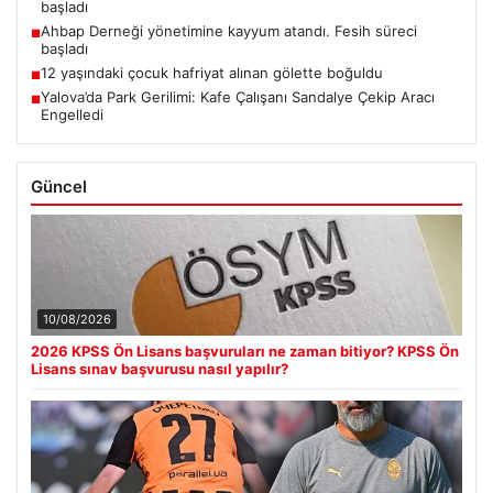
başladı
Ahbap Derneği yönetimine kayyum atandı. Fesih süreci
■
başladı
12 yaşındaki çocuk hafriyat alınan gölette boğuldu
■
Yalova’da Park Gerilimi: Kafe Çalışanı Sandalye Çekip Aracı
■
Engelledi
Güncel
10/08/2026
2026 KPSS Ön Lisans başvuruları ne zaman bitiyor? KPSS Ön
Lisans sınav başvurusu nasıl yapılır?