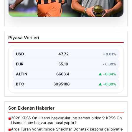
09.08.2026
Arda Turan yönetiminde Shakhtar
Piyasa Verileri
Donetsk sezona galibiyetle başladı
Arda Turan'ın teknik direktörlüğünü yaptığı Shakhtar
Donetsk, Ukrayna Premier Lig'de ikinci haftayı da
USD
47.72
• 0.01%
kazanarak…
EUR
55.19
• 0.00%
ALTIN
6663.4
▲ +0.04%
BTC
3095188
▲ +0.09%
Son Eklenen Haberler
2026 KPSS Ön Lisans başvuruları ne zaman bitiyor? KPSS Ön
■
Lisans sınav başvurusu nasıl yapılır?
Arda Turan yönetiminde Shakhtar Donetsk sezona galibiyetle
■