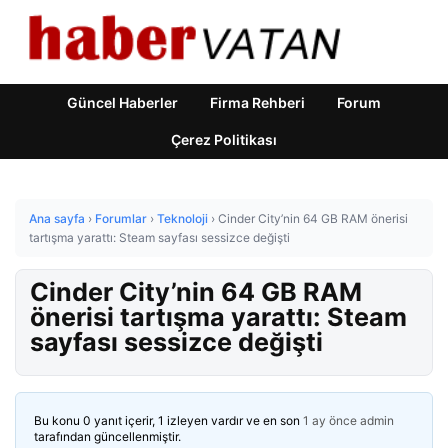
Güncel Haberler
Firma Rehberi
Forum
Çerez Politikası
Ana sayfa
›
Forumlar
›
Teknoloji
›
Cinder City’nin 64 GB RAM önerisi
tartışma yarattı: Steam sayfası sessizce değişti
Cinder City’nin 64 GB RAM
önerisi tartışma yarattı: Steam
sayfası sessizce değişti
Bu konu 0 yanıt içerir, 1 izleyen vardır ve en son
1 ay önce
admin
tarafından güncellenmiştir.