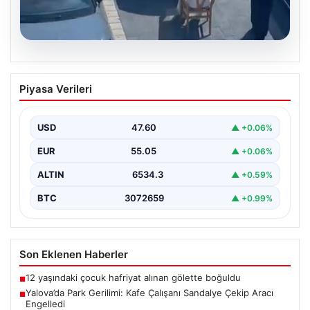
05.08.2026
Yalova’da Park Gerilimi: Kafe Çalışanı
Piyasa Verileri
Sandalye Çekip Aracı Engelledi
Yalova'nın Adnan Menderes Mahallesi Ufuk Sokak'ta
meydana gelen ilginç bir olay, sosyal medyada geniş…
USD
47.60
▲ +0.06%
EUR
55.05
▲ +0.06%
ALTIN
6534.3
▲ +0.59%
BTC
3072659
▲ +0.99%
Son Eklenen Haberler
12 yaşındaki çocuk hafriyat alınan gölette boğuldu
■
Yalova’da Park Gerilimi: Kafe Çalışanı Sandalye Çekip Aracı
■
Engelledi