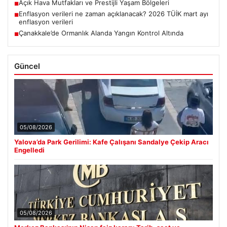
Açık Hava Mutfakları ve Prestijli Yaşam Bölgeleri
■
Enflasyon verileri ne zaman açıklanacak? 2026 TÜİK mart ayı
■
enflasyon verileri
Çanakkale’de Ormanlık Alanda Yangın Kontrol Altında
■
Güncel
05/08/2026
Yalova’da Park Gerilimi: Kafe Çalışanı Sandalye Çekip Aracı
Engelledi
05/08/2026