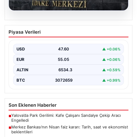
05.08.2026
Merkez Bankası’nın Nisan faiz kararı:
Piyasa Verileri
Tarih, saat ve ekonomist beklentileri
Türkiye Cumhuriyet Merkez Bankası Para Politikası
Kurulu, nisan ayı faiz kararını açıklamak üzere
USD
47.60
▲ +0.06%
toplanıyor.…
EUR
55.05
▲ +0.06%
ALTIN
6534.3
▲ +0.59%
BTC
3072659
▲ +0.99%
Son Eklenen Haberler
Yalova’da Park Gerilimi: Kafe Çalışanı Sandalye Çekip Aracı
■
Engelledi
Merkez Bankası’nın Nisan faiz kararı: Tarih, saat ve ekonomist
■
beklentileri