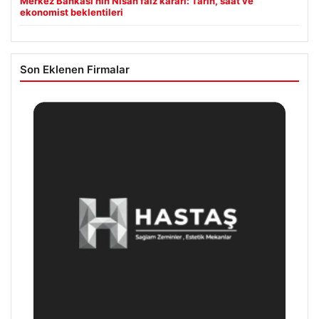
Merkez Bankası’nın Nisan faiz kararı: Tarih, saat ve
ekonomist beklentileri
Son Eklenen Firmalar