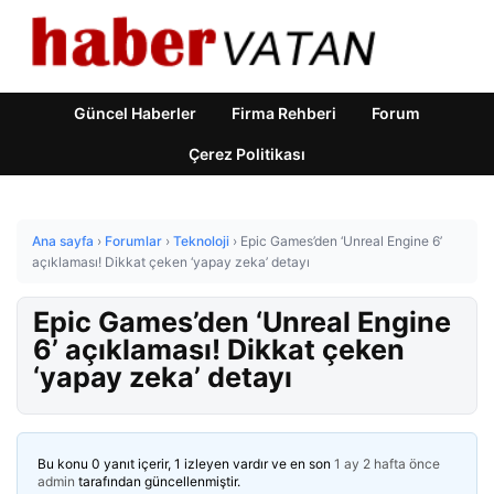
Güncel Haberler
Firma Rehberi
Forum
Çerez Politikası
Ana sayfa
›
Forumlar
›
Teknoloji
›
Epic Games’den ‘Unreal Engine 6’
açıklaması! Dikkat çeken ‘yapay zeka’ detayı
Epic Games’den ‘Unreal Engine
6’ açıklaması! Dikkat çeken
‘yapay zeka’ detayı
Bu konu 0 yanıt içerir, 1 izleyen vardır ve en son
1 ay 2 hafta önce
admin
tarafından güncellenmiştir.