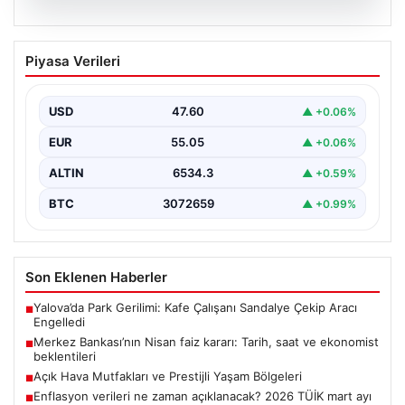
05.08.2026
Merkez Bankası’nın Nisan faiz kararı:
Piyasa Verileri
Tarih, saat ve ekonomist beklentileri
Türkiye Cumhuriyet Merkez Bankası Para Politikası
Kurulu, nisan ayı faiz kararını açıklamak üzere
USD
47.60
▲ +0.06%
toplanıyor.…
EUR
55.05
▲ +0.06%
ALTIN
6534.3
▲ +0.59%
BTC
3072659
▲ +0.99%
Son Eklenen Haberler
Yalova’da Park Gerilimi: Kafe Çalışanı Sandalye Çekip Aracı
■
Engelledi
Merkez Bankası’nın Nisan faiz kararı: Tarih, saat ve ekonomist
■
beklentileri
Açık Hava Mutfakları ve Prestijli Yaşam Bölgeleri
■
Enflasyon verileri ne zaman açıklanacak? 2026 TÜİK mart ayı
■