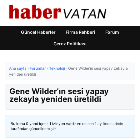
Güncel Haberler
Firma Rehberi
Forum
Çerez Politikası
Ana sayfa
›
Forumlar
›
Teknoloji
›
Gene Wilder’ın sesi yapay zekayla
yeniden üretildi
Gene Wilder’ın sesi yapay
zekayla yeniden üretildi
Bu konu 0 yanıt içerir, 1 izleyen vardır ve en son
1 ay önce
admin
tarafından güncellenmiştir.