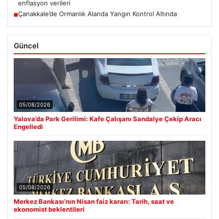
enflasyon verileri
Çanakkale’de Ormanlık Alanda Yangın Kontrol Altında
■
Güncel
05/08/2026
Yalova’da Park Gerilimi: Kafe Çalışanı Sandalye Çekip Aracı
Engelledi
05/08/2026
Merkez Bankası’nın Nisan faiz kararı: Tarih, saat ve
ekonomist beklentileri