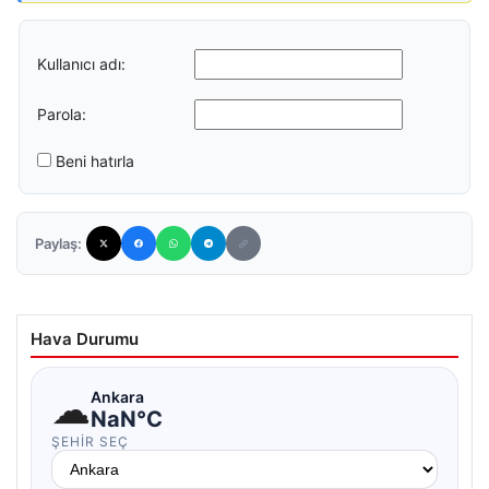
Kullanıcı adı:
Parola:
Beni hatırla
Paylaş:
Hava Durumu
☁
Ankara
NaN°C
ŞEHIR SEÇ