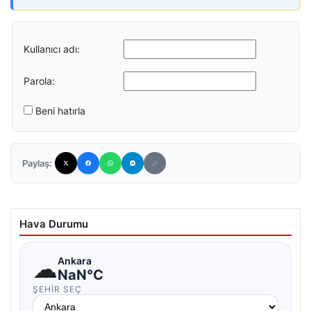
Kullanıcı adı:
Parola:
Beni hatırla
Paylaş:
Hava Durumu
☁
Ankara
NaN°C
ŞEHIR SEÇ