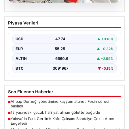
06.08.2026
12 yaşındaki çocuk hafriyat alınan
Piyasa Verileri
gölette boğuldu
{"title": "12 Yaşındaki Çocuk Hafriyat Çalışması Sonrası
Oluşan Gölette Boğuldu", "content": "Erzurum’un Oltu
USD
47.74
▲ +0.18%
ilçesinde…
EUR
55.25
▲ +0.32%
ALTIN
6660.6
▲ +2.59%
BTC
3091967
▼ -0.15%
Son Eklenen Haberler
Ahbap Derneği yönetimine kayyum atandı. Fesih süreci
■
başladı
12 yaşındaki çocuk hafriyat alınan gölette boğuldu
■
Yalova’da Park Gerilimi: Kafe Çalışanı Sandalye Çekip Aracı
■
Engelledi