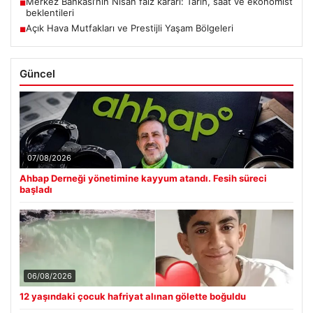
Merkez Bankası’nın Nisan faiz kararı: Tarih, saat ve ekonomist
■
beklentileri
Açık Hava Mutfakları ve Prestijli Yaşam Bölgeleri
■
Güncel
07/08/2026
Ahbap Derneği yönetimine kayyum atandı. Fesih süreci
başladı
06/08/2026
12 yaşındaki çocuk hafriyat alınan gölette boğuldu