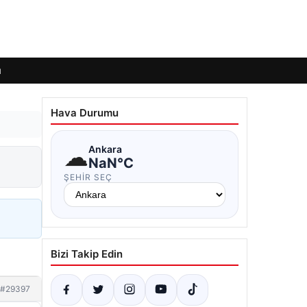
ı
Hava Durumu
☁
Ankara
NaN°C
ŞEHIR SEÇ
Bizi Takip Edin
#29397