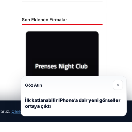
Son Eklenen Firmalar
×
Göz Atın
İlk katlanabilir iPhone’a dair yeni görseller
ortaya çıktı
ıyoruz.
Çerez Politikamız
Reddet
Kabul Et
Prenses Night Club
29/04/2026