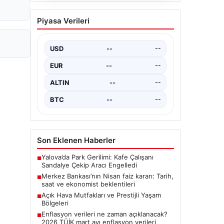
Açık Hava Mutfakları ve
Piyasa Verileri
Prestijli Yaşam Bölgeleri
Açık hava kültürü günümüzde ciddi
bir gelişim yaşamaktadır. Özellikle
USD
--
--
lüks evlerde bulunan ev sahipleri,…
EUR
--
--
ALTIN
--
--
BTC
--
--
Son Eklenen Haberler
Yalova’da Park Gerilimi: Kafe Çalışanı
■
Sandalye Çekip Aracı Engelledi
Merkez Bankası’nın Nisan faiz kararı: Tarih,
■
saat ve ekonomist beklentileri
Açık Hava Mutfakları ve Prestijli Yaşam
■
Bölgeleri
Enflasyon verileri ne zaman açıklanacak?
■
2026 TÜİK mart ayı enflasyon verileri