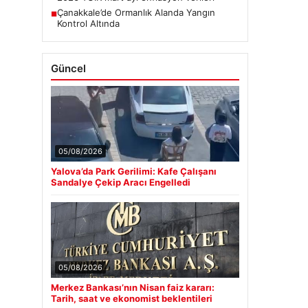
Çanakkale’de Ormanlık Alanda Yangın
■
Kontrol Altında
Güncel
05/08/2026
Yalova’da Park Gerilimi: Kafe Çalışanı
Sandalye Çekip Aracı Engelledi
05/08/2026
Merkez Bankası’nın Nisan faiz kararı:
Tarih, saat ve ekonomist beklentileri