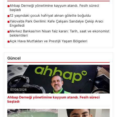
Ahbap Derneği yönetimine kayyum atandı. Fesih süreci
■
başladı
12 yaşındaki çocuk hafriyat alınan gölette boğuldu
■
Yalova’da Park Gerilimi: Kafe Çalışanı Sandalye Çekip Aracı
■
Engelledi
Merkez Bankası’nın Nisan faiz kararı: Tarih, saat ve ekonomist
■
beklentileri
Açık Hava Mutfakları ve Prestijli Yaşam Bölgeleri
■
Güncel
07/08/2026
Ahbap Derneği yönetimine kayyum atandı. Fesih süreci
başladı