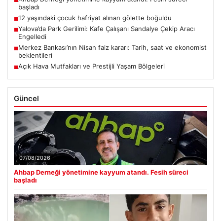
■
başladı
12 yaşındaki çocuk hafriyat alınan gölette boğuldu
■
Yalova’da Park Gerilimi: Kafe Çalışanı Sandalye Çekip Aracı
■
Engelledi
Merkez Bankası’nın Nisan faiz kararı: Tarih, saat ve ekonomist
■
beklentileri
Açık Hava Mutfakları ve Prestijli Yaşam Bölgeleri
■
Güncel
07/08/2026
Ahbap Derneği yönetimine kayyum atandı. Fesih süreci
başladı